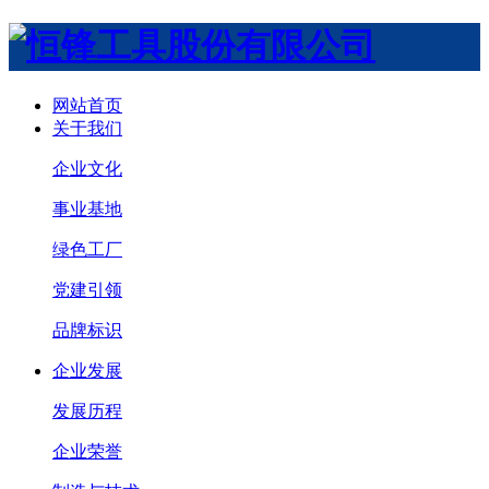
网站首页
关于我们
企业文化
事业基地
绿色工厂
党建引领
品牌标识
企业发展
发展历程
企业荣誉