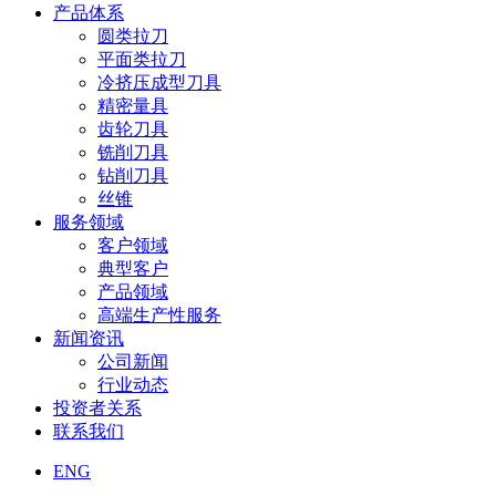
产品体系
圆类拉刀
平面类拉刀
冷挤压成型刀具
精密量具
齿轮刀具
铣削刀具
钻削刀具
丝锥
服务领域
客户领域
典型客户
产品领域
高端生产性服务
新闻资讯
公司新闻
行业动态
投资者关系
联系我们
ENG