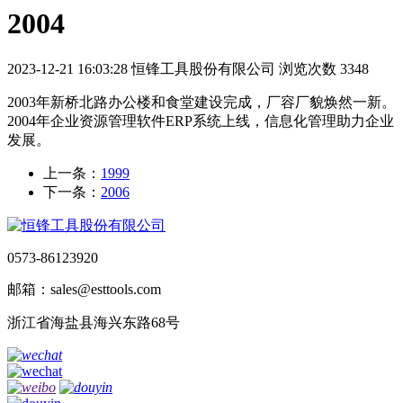
2004
2023-12-21 16:03:28
恒锋工具股份有限公司
浏览次数 3348
2003年新桥北路办公楼和食堂建设完成，厂容厂貌焕然一新。
2004年企业资源管理软件ERP系统上线，信息化管理助力企业
发展。
上一条：
1999
下一条：
2006
0573-86123920
邮箱：sales@esttools.com
浙江省海盐县海兴东路68号