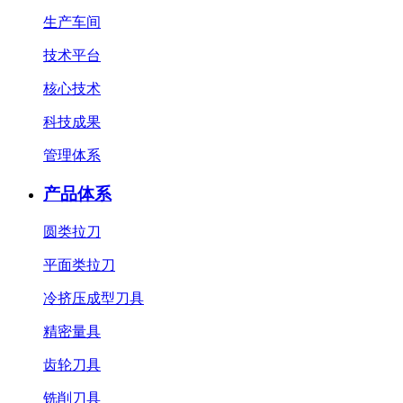
生产车间
技术平台
核心技术
科技成果
管理体系
产品体系
圆类拉刀
平面类拉刀
冷挤压成型刀具
精密量具
齿轮刀具
铣削刀具