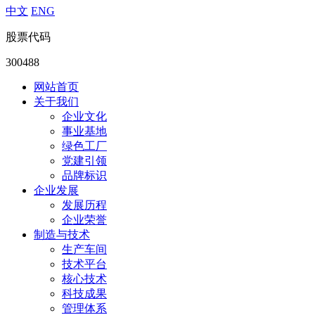
中文
ENG
股票代码
300488
网站首页
关于我们
企业文化
事业基地
绿色工厂
党建引领
品牌标识
企业发展
发展历程
企业荣誉
制造与技术
生产车间
技术平台
核心技术
科技成果
管理体系