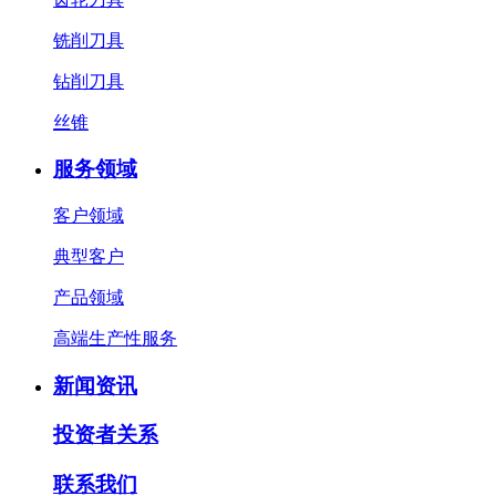
铣削刀具
钻削刀具
丝锥
服务领域
客户领域
典型客户
产品领域
高端生产性服务
新闻资讯
投资者关系
联系我们