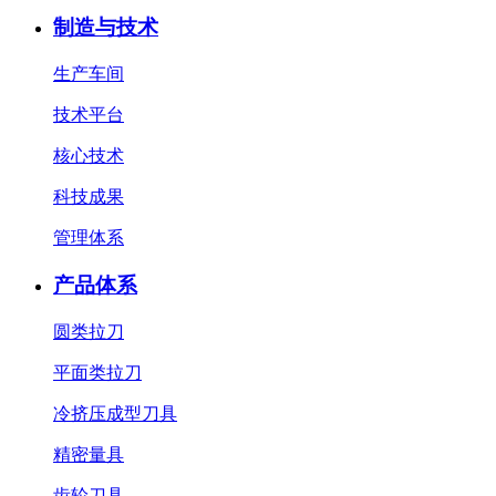
制造与技术
生产车间
技术平台
核心技术
科技成果
管理体系
产品体系
圆类拉刀
平面类拉刀
冷挤压成型刀具
精密量具
齿轮刀具