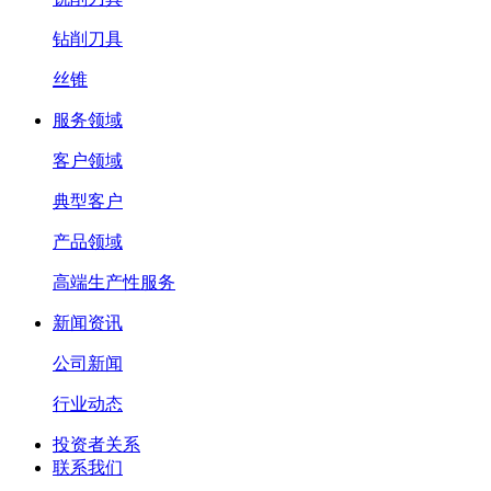
钻削刀具
丝锥
服务领域
客户领域
典型客户
产品领域
高端生产性服务
新闻资讯
公司新闻
行业动态
投资者关系
联系我们