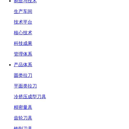
制造与技术
生产车间
技术平台
核心技术
科技成果
管理体系
产品体系
圆类拉刀
平面类拉刀
冷挤压成型刀具
精密量具
齿轮刀具
铣削刀具