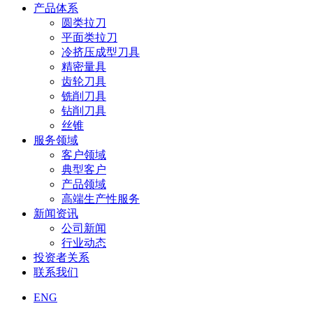
产品体系
圆类拉刀
平面类拉刀
冷挤压成型刀具
精密量具
齿轮刀具
铣削刀具
钻削刀具
丝锥
服务领域
客户领域
典型客户
产品领域
高端生产性服务
新闻资讯
公司新闻
行业动态
投资者关系
联系我们
ENG