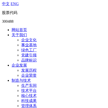
中文
ENG
股票代码
300488
网站首页
关于我们
企业文化
事业基地
绿色工厂
党建引领
品牌标识
企业发展
发展历程
企业荣誉
制造与技术
生产车间
技术平台
核心技术
科技成果
管理体系