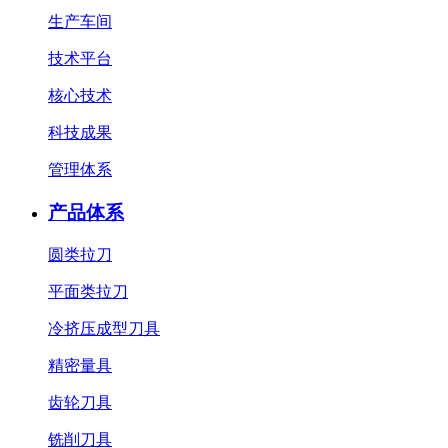
生产车间
技术平台
核心技术
科技成果
管理体系
产品体系
圆类拉刀
平面类拉刀
冷挤压成型刀具
精密量具
齿轮刀具
铣削刀具