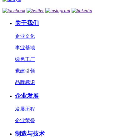
关于我们
企业文化
事业基地
绿色工厂
党建引领
品牌标识
企业发展
发展历程
企业荣誉
制造与技术