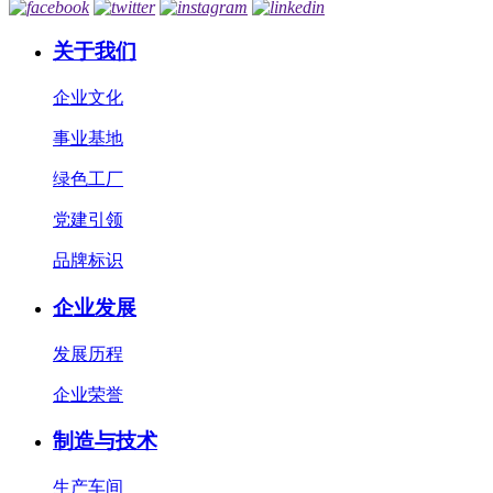
关于我们
企业文化
事业基地
绿色工厂
党建引领
品牌标识
企业发展
发展历程
企业荣誉
制造与技术
生产车间