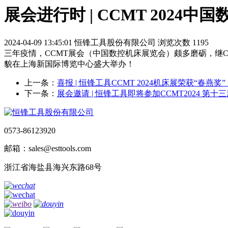
展会进行时 | CCMT 2024
2024-04-09 13:45:01
恒锋工具股份有限公司
浏览次数 1195
三年疫情，CCMT展会（中国数控机床展览会）颇多磨砺，继CCMT
貌在上海新国际博览中心盛大举办！
上一条：
喜报 | 恒锋工具CCMT 2024机床展荣获“春燕奖”
下一条：
展会邀请 | 恒锋工具即将参加CCMT2024 
0573-86123920
邮箱：sales@esttools.com
浙江省海盐县海兴东路68号