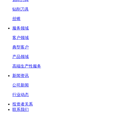
钻削刀具
丝锥
服务领域
客户领域
典型客户
产品领域
高端生产性服务
新闻资讯
公司新闻
行业动态
投资者关系
联系我们