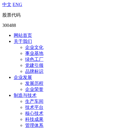
中文
ENG
股票代码
300488
网站首页
关于我们
企业文化
事业基地
绿色工厂
党建引领
品牌标识
企业发展
发展历程
企业荣誉
制造与技术
生产车间
技术平台
核心技术
科技成果
管理体系