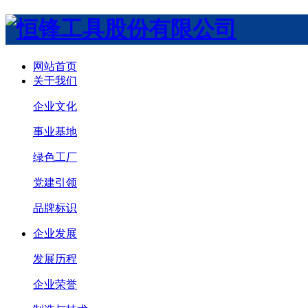
网站首页
关于我们
企业文化
事业基地
绿色工厂
党建引领
品牌标识
企业发展
发展历程
企业荣誉