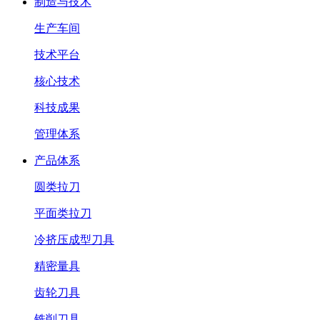
制造与技术
生产车间
技术平台
核心技术
科技成果
管理体系
产品体系
圆类拉刀
平面类拉刀
冷挤压成型刀具
精密量具
齿轮刀具
铣削刀具