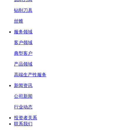
钻削刀具
丝锥
服务领域
客户领域
典型客户
产品领域
高端生产性服务
新闻资讯
公司新闻
行业动态
投资者关系
联系我们