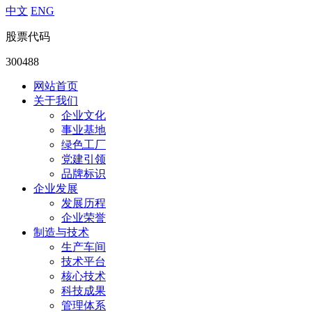
中文
ENG
股票代码
300488
网站首页
关于我们
企业文化
事业基地
绿色工厂
党建引领
品牌标识
企业发展
发展历程
企业荣誉
制造与技术
生产车间
技术平台
核心技术
科技成果
管理体系