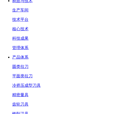
制造与技术
生产车间
技术平台
核心技术
科技成果
管理体系
产品体系
圆类拉刀
平面类拉刀
冷挤压成型刀具
精密量具
齿轮刀具
铣削刀具