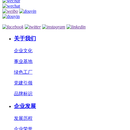
关于我们
企业文化
事业基地
绿色工厂
党建引领
品牌标识
企业发展
发展历程
企业荣誉