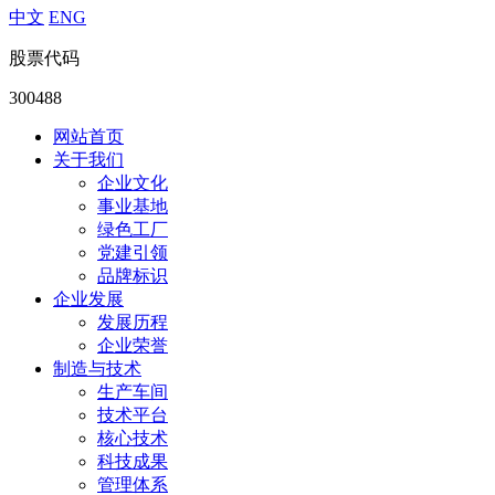
中文
ENG
股票代码
300488
网站首页
关于我们
企业文化
事业基地
绿色工厂
党建引领
品牌标识
企业发展
发展历程
企业荣誉
制造与技术
生产车间
技术平台
核心技术
科技成果
管理体系