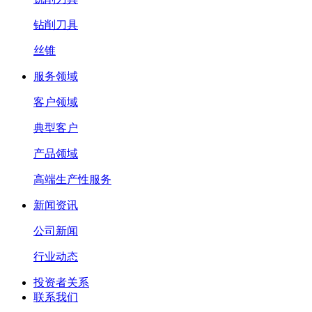
钻削刀具
丝锥
服务领域
客户领域
典型客户
产品领域
高端生产性服务
新闻资讯
公司新闻
行业动态
投资者关系
联系我们