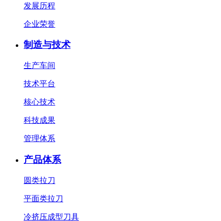
发展历程
企业荣誉
制造与技术
生产车间
技术平台
核心技术
科技成果
管理体系
产品体系
圆类拉刀
平面类拉刀
冷挤压成型刀具