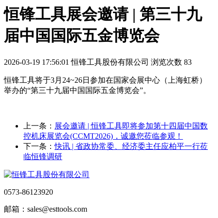
恒锋工具展会邀请 | 第三十九
届中国国际五金博览会
2026-03-19 17:56:01
恒锋工具股份有限公司
浏览次数 83
恒锋工具将于3月24~26日参加在国家会展中心（上海虹桥）
举办的“第三十九届中国国际五金博览会”。
上一条：
展会邀请 | 恒锋工具即将参加第十四届中国数
控机床展览会(CCMT2026)，诚邀您莅临参观！
下一条：
快讯 | 省政协常委、经济委主任应柏平一行莅
临恒锋调研
0573-86123920
邮箱：sales@esttools.com