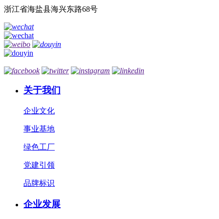
浙江省海盐县海兴东路68号
关于我们
企业文化
事业基地
绿色工厂
党建引领
品牌标识
企业发展