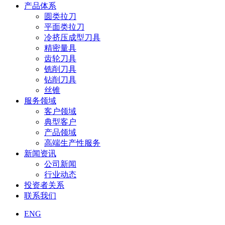
产品体系
圆类拉刀
平面类拉刀
冷挤压成型刀具
精密量具
齿轮刀具
铣削刀具
钻削刀具
丝锥
服务领域
客户领域
典型客户
产品领域
高端生产性服务
新闻资讯
公司新闻
行业动态
投资者关系
联系我们
ENG