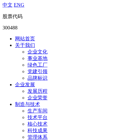
中文
ENG
股票代码
300488
网站首页
关于我们
企业文化
事业基地
绿色工厂
党建引领
品牌标识
企业发展
发展历程
企业荣誉
制造与技术
生产车间
技术平台
核心技术
科技成果
管理体系