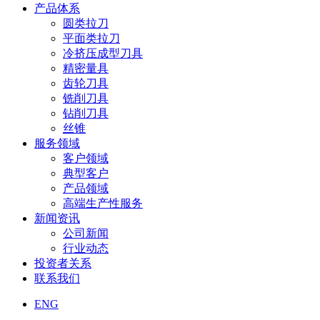
产品体系
圆类拉刀
平面类拉刀
冷挤压成型刀具
精密量具
齿轮刀具
铣削刀具
钻削刀具
丝锥
服务领域
客户领域
典型客户
产品领域
高端生产性服务
新闻资讯
公司新闻
行业动态
投资者关系
联系我们
ENG