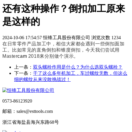
还有这种操作？倒扣加工原来
是这样的
2024-10-06 17:54:57
恒锋工具股份有限公司
浏览次数 1234
在日常零件产品加工中，相信大家都会遇到一些倒扣面加
工。比如常见的直角倒扣和锥度倒扣，今天我们尝试用
Master
cam
2018来分别做个演示。
上一条：
双头螺栓作用是什么？为什么选双头螺栓？
下一条：
干了这么多年机加工，车过螺纹无数，但这么
细的螺纹从来没敢挑战过！
0573-86123920
邮箱：sales@esttools.com
浙江省海盐县海兴东路68号