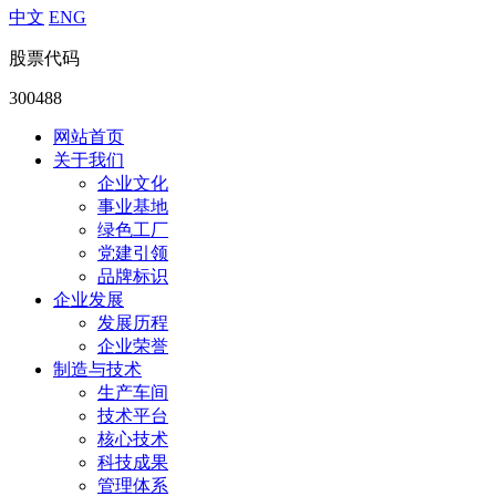
中文
ENG
股票代码
300488
网站首页
关于我们
企业文化
事业基地
绿色工厂
党建引领
品牌标识
企业发展
发展历程
企业荣誉
制造与技术
生产车间
技术平台
核心技术
科技成果
管理体系