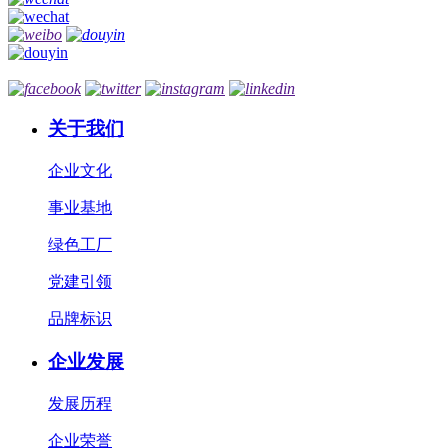
关于我们
企业文化
事业基地
绿色工厂
党建引领
品牌标识
企业发展
发展历程
企业荣誉