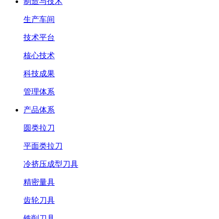
制造与技术
生产车间
技术平台
核心技术
科技成果
管理体系
产品体系
圆类拉刀
平面类拉刀
冷挤压成型刀具
精密量具
齿轮刀具
铣削刀具