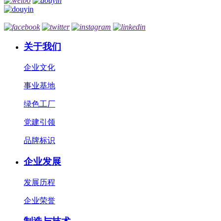
关于我们
企业文化
事业基地
绿色工厂
党建引领
品牌标识
企业发展
发展历程
企业荣誉