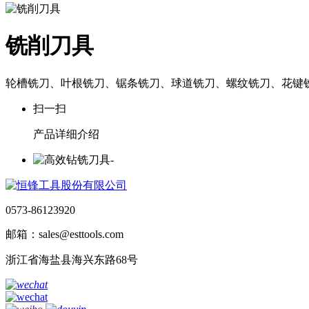
铣削刀具
轮槽铣刀、叶根铣刀、锯条铣刀、球道铣刀、螺纹铣刀、花键
扫一扫
产品详细介绍
0573-86123920
邮箱：sales@esttools.com
浙江省海盐县海兴东路68号